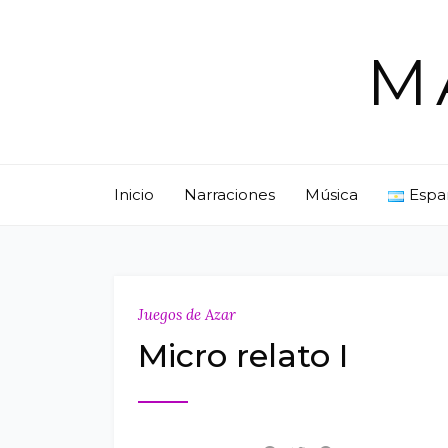
Skip
to
M
content
Inicio
Narraciones
Música
Espa
Juegos de Azar
Micro relato I