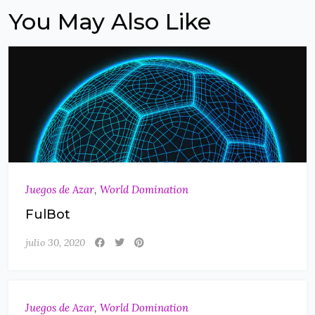
You May Also Like
Juegos de Azar
,
World Domination
FulBot
julio 30, 2020
Juegos de Azar
,
World Domination