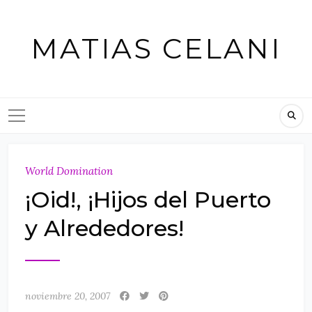
Skip
to
MATIAS CELANI
content
World Domination
¡Oid!, ¡Hijos del Puerto
y Alrededores!
noviembre 20, 2007