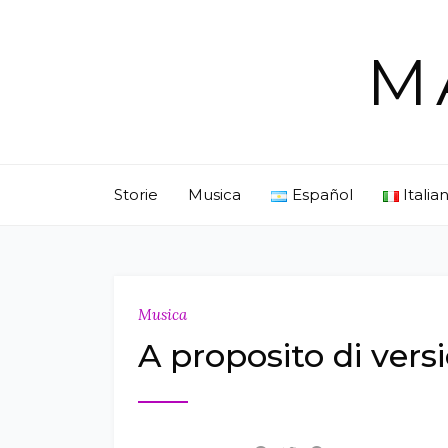
Skip
to
M
content
Storie
Musica
Español
Italia
Musica
A proposito di vers