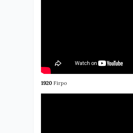
1920
Firpo